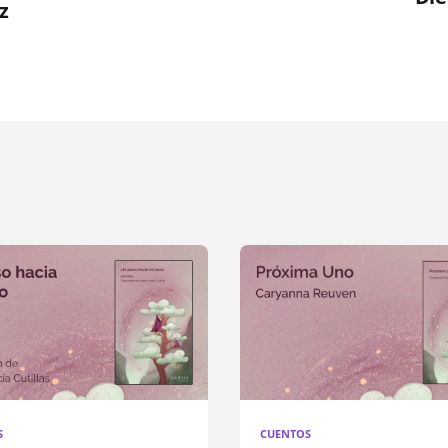
z
S
CUENTOS