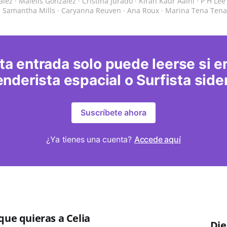
ález · Maielis González · Cristina Jurado · Kiran Kaur Aaini · P H Lee
· Samantha Mills · Caryanna Reuven · Ana Roux · Marina Tena Tena
ta entrada solo puede leerse si e
nderista espacial o Surfista side
Suscríbete ahora
¿Ya tienes una cuenta?
Accede aquí
que quieras a Celia
Die