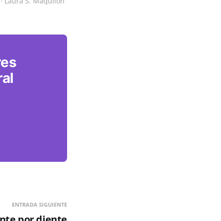
 · Laura S. Maquilón 
 
res
ral
ENTRADA SIGUIENTE
nte por diente