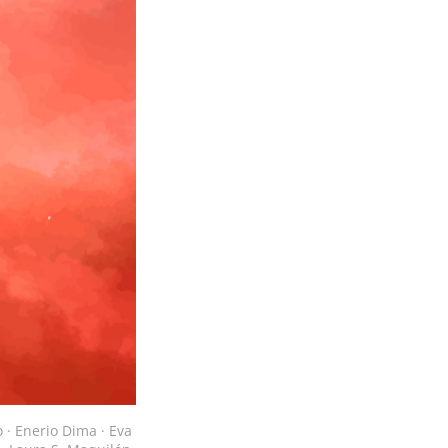
· Enerio Dima · Eva 