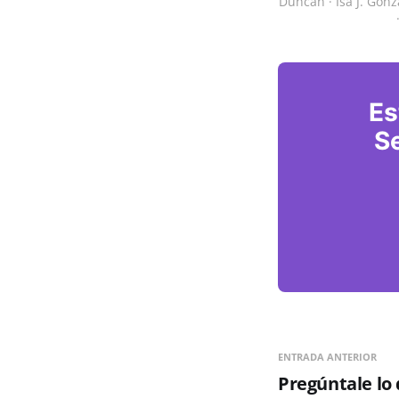
Duncan · Isa J. Gonz
Es
Se
ENTRADA ANTERIOR
Pregúntale lo 