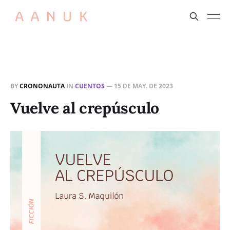
BY
CRONONAUTA
IN
CUENTOS
—
15 DE MAY. DE 2023
Vuelve al crepúsculo