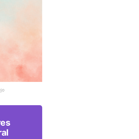
jo
res
ral