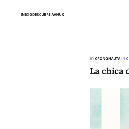
INICIO
DESCUBRE AANUK
BY
CRONONAUTA
IN
C
La chica 