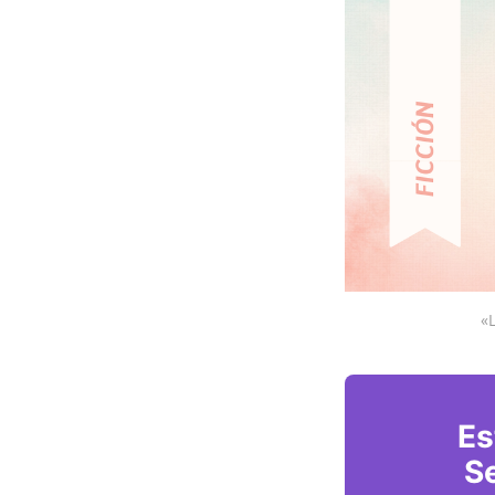
«
Es
Se